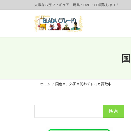
コ
ナ
大事なお宝フィギュア・玩具・DVD・CD買取します！
ン
ビ
テ
ゲ
ン
ー
ツ
シ
へ
ョ
ス
ン
キ
に
国
ッ
移
プ
動
ホーム
国産車、外国車問わずトミカ買取中
検
索: