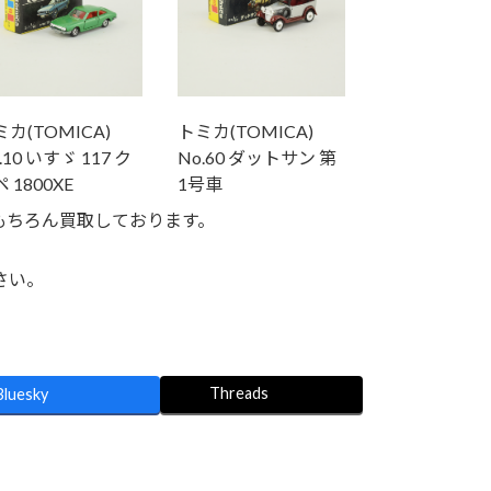
カ(TOMICA)
トミカ(TOMICA)
.10 いすゞ 117 ク
No.60 ダットサン 第
 1800XE
1号車
もちろん買取しております。
さい。
。
Threads
Bluesky