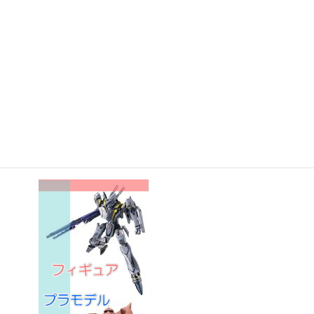
❒
よくある質問
❒
選べる買取方法
強力！高価買取リスト
・
仮面ライダーDVD
・
戦隊ヒーローDVD
・
メタルヒーロー フィギュア
・
ウルトラマン フィギュア